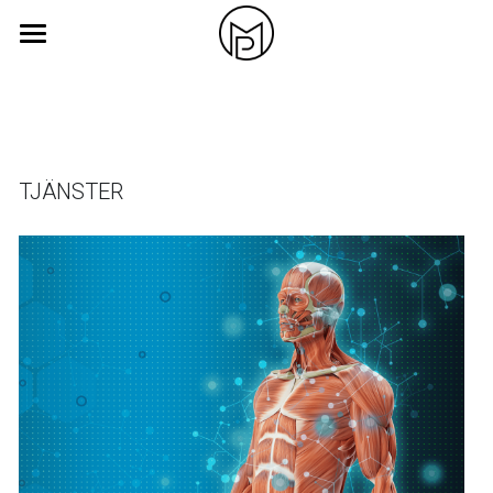
Hem
Tjänster
Om
TJÄNSTER
Kontakt
Aktuellt
POWERED BY