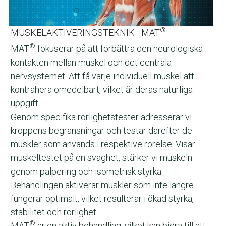
®
MUSKELAKTIVERINGSTEKNIK - MAT
®
MAT
 fokuserar på att förbättra den neurologiska 
kontakten mellan muskel och det centrala 
nervsystemet. Att få varje individuell muskel att 
kontrahera omedelbart, vilket är deras naturliga 
uppgift.
Genom specifika rörlighetstester adresserar vi 
kroppens begränsningar och testar därefter de 
muskler som används i respektive rörelse. Visar 
muskeltestet på en svaghet, stärker vi muskeln 
genom palpering och isometrisk styrka.
Behandlingen aktiverar muskler som inte längre 
fungerar optimalt, vilket resulterar i ökad styrka, 
stabilitet och rörlighet.
®
MAT
 är en aktiv behandling, vilket kan bidra till att 